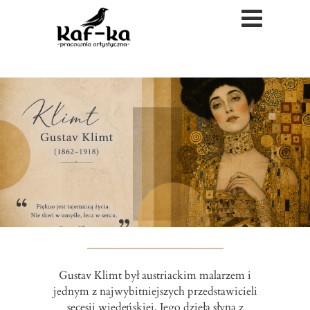
Gustav Klimt był austriackim malarzem i
jednym z najwybitniejszych przedstawicieli
secesji wiedeńskiej. Jego dzieła słyną z