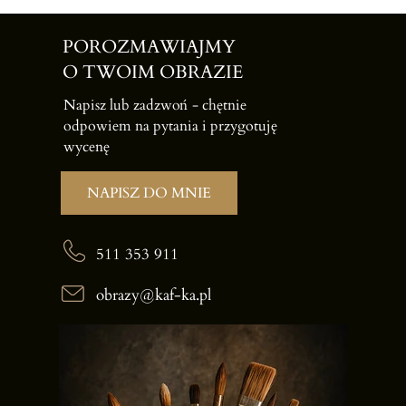
POROZMAWIAJMY
O TWOIM OBRAZIE
Napisz lub zadzwoń -
chętnie
odpowiem na pytania i przygotuję
wycenę
NAPISZ DO MNIE
511 353 911
obrazy@kaf-ka.pl