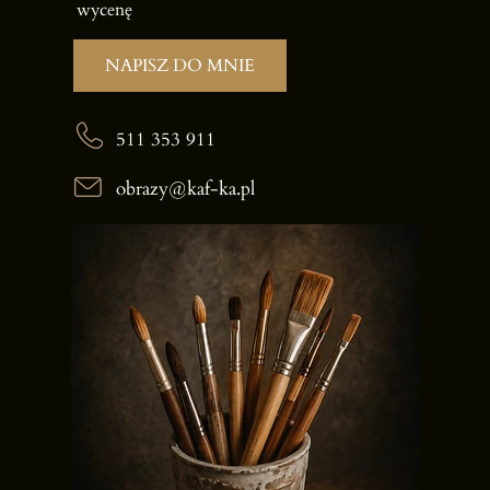
wycenę
NAPISZ DO MNIE
511 353 911
obrazy@kaf-ka.pl