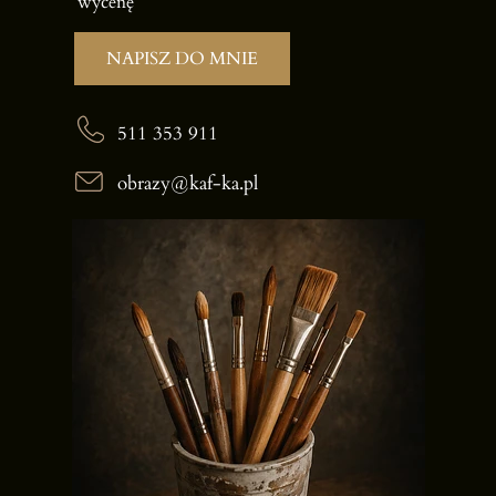
wycenę
NAPISZ DO MNIE
511 353 911
obrazy@kaf-ka.pl