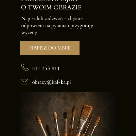
O TWOIM OBRAZIE
Napisz lub zadzwoń -
chętnie
odpowiem na pytania i przygotuję
wycenę
NAPISZ DO MNIE
511 353 911
obrazy@kaf-ka.pl